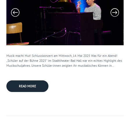
Musik macht Mut! Schlusskonzert am Mittwoch, 14. Mai 2025 Was für ein Abend!
„Schüler auf der Bühne 2025“ im Stadttheater Bad Hall war ein echtes Highlight des
Musikschuljahres. Unsere Schüler:innen zeigten ihr musikalisches Können in...
READ MORE