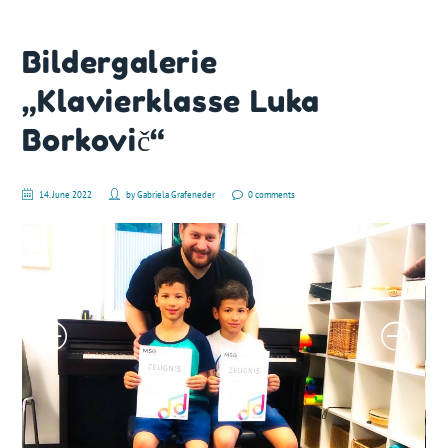
Bildergalerie
„Klavierklasse Luka
Borkovič“
14. June 2022
by
Gabriela Grafeneder
0 comments