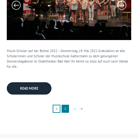
Musik Schüler auf der Bühne 2022 – Donnerstag, 19. Mai 2022 Gratulation an alle
Schülerinnen und Schüler der Musikschule Gattermann zu dem gelungenen
Donnerstagabend im Stadttheater Bad Hall! Ihr könnt so stolz auf euch sein! Danke
für die...
READ MORE
1
2