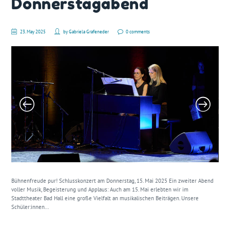
Donnerstagabend
23. May 2025
by
Gabriela Grafeneder
0 comments
Bühnenfreude pur! Schlusskonzert am Donnerstag, 15. Mai 2025 Ein zweiter Abend
voller Musik, Begeisterung und Applaus: Auch am 15. Mai erlebten wir im
Stadttheater Bad Hall eine große Vielfalt an musikalischen Beiträgen. Unsere
Schüler:innen...