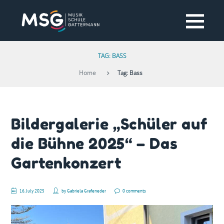
TAG: BASS
Home
Tag: Bass
Bildergalerie „Schüler auf
die Bühne 2025“ – Das
Gartenkonzert
16. July 2025
by
Gabriela Grafeneder
0 comments