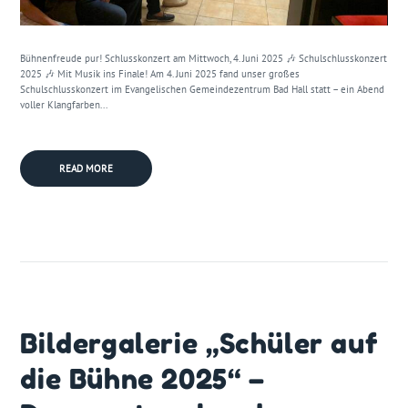
Bühnenfreude pur! Schlusskonzert am Mittwoch, 4. Juni 2025 🎶 Schulschlusskonzert
2025 🎶 Mit Musik ins Finale! Am 4. Juni 2025 fand unser großes
Schulschlusskonzert im Evangelischen Gemeindezentrum Bad Hall statt – ein Abend
voller Klangfarben...
READ MORE
Bildergalerie „Schüler auf
die Bühne 2025“ –