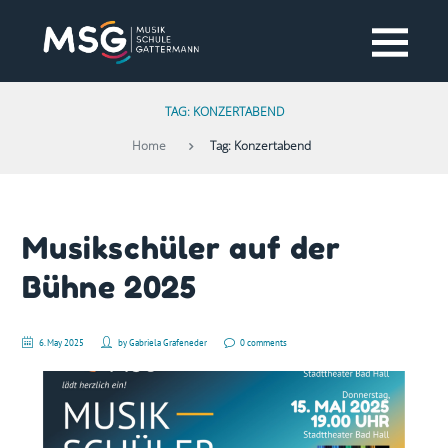
TAG: KONZERTABEND
Home
Tag: Konzertabend
Musikschüler auf der
Bühne 2025
6. May 2025
by
Gabriela Grafeneder
0 comments