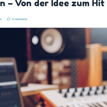
n – Von der Idee zum Hit
er
0 comments