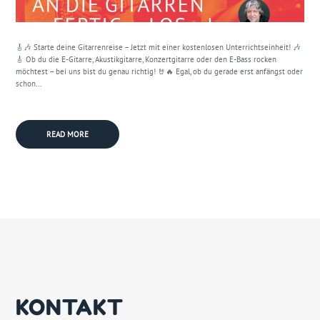
🎸🎶 Starte deine Gitarrenreise – Jetzt mit einer kostenlosen Unterrichtseinheit! 🎶
🎸 Ob du die E-Gitarre, Akustikgitarre, Konzertgitarre oder den E-Bass rocken
möchtest – bei uns bist du genau richtig! 🤘🔥 Egal, ob du gerade erst anfängst oder
schon...
READ MORE
KONTAKT